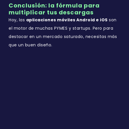
Conclusión: la fórmula para
multiplicar tus descargas
Hoy, las
aplicaciones móviles Android e iOS
son
el motor de muchas PYMES y startups. Pero para
destacar en un mercado saturado, necesitas más
que un buen diseño.
Una
agencia de Facebook Ads
con experiencia en
anuncios activos, redacción SEO y desarrollo
de aplicaciones
es tu mejor aliada para escalar.
En FACELAD te ayudamos a
crear aplicaciones
para Android y iOS
, optimizarlas para crecer y
acompañarlas con campañas publicitarias
inteligentes que multiplican descargas y ventas.