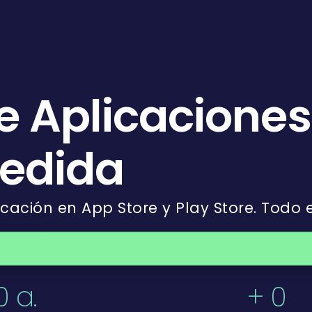
e Aplicacione
edida
licación en App Store y Play Store. Todo 
0
a.
+
0