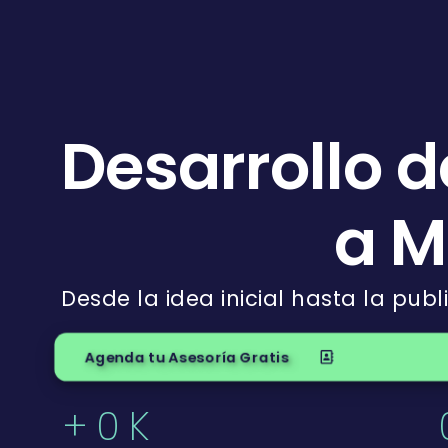
Desarrollo d
a M
Desde la idea inicial hasta la pub
Agenda tu Asesoría Gratis
+
0
K