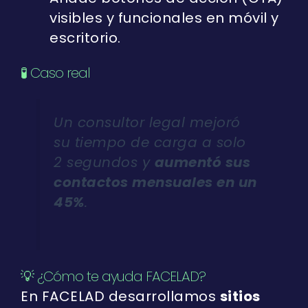
visibles y funcionales en móvil y
escritorio.
🧪 Caso real
Un consultor legal mejoró
su tiempo de carga a solo
2 segundos y
aumentó sus
contactos mensuales en un
45%
.
💡 ¿Cómo te ayuda FACELAD?
En FACELAD desarrollamos
sitios