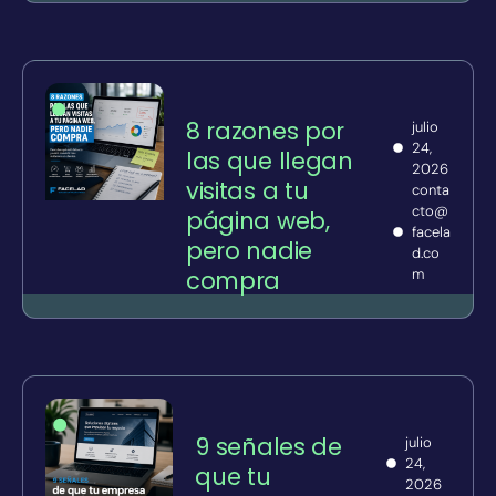
8 razones por
julio
24,
las que llegan
2026
visitas a tu
conta
cto@
página web,
facela
pero nadie
d.co
compra
m
9 señales de
julio
24,
que tu
2026