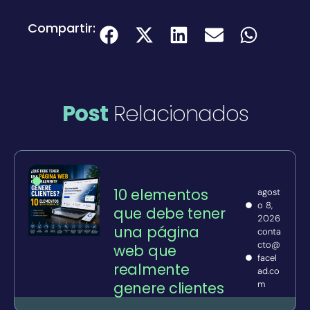
Compartir:
Post
Relacionados
Page
Page
Page
Page
Page
10 elementos
agost
o 8,
que debe tener
2026
una página
conta
cto@
web que
facel
realmente
ad.co
genere clientes
m