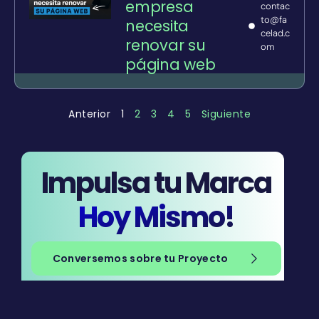
empresa
contac
to@fa
necesita
celad.c
renovar su
om
página web
Anterior
1
2
3
4
5
Siguiente
Impulsa tu Marca
Hoy Mismo!
Conversemos sobre tu Proyecto