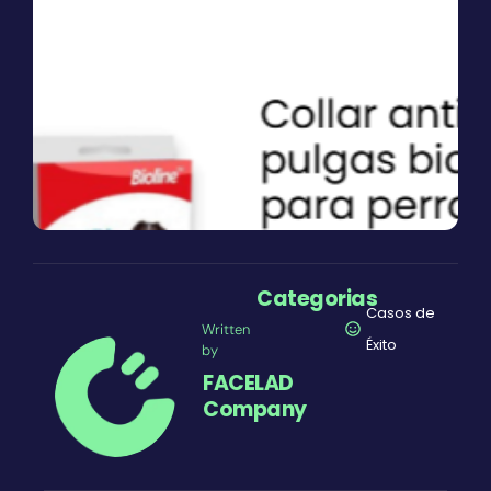
Categorias
Casos de
Written
Éxito
by
FACELAD
Company