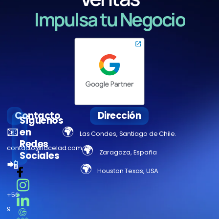
Impulsa tu Negocio
Contacto
Dirección
Síguenos
📧
🌍
en
Las Condes, Santiago de Chile.
Redes
🌍
contacto@facelad.com
Zaragoza, España
Sociales
📲
🌍
Houston Texas, USA
+56
9